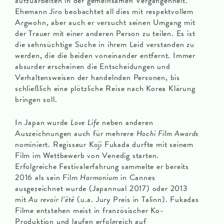
aufzuarbeiten in der gemeinsamen Vergangenheit.
Ehemann Jiro beobachtet all dies mit respektvollem
Argwohn, aber auch er versucht seinen Umgang mit
der Trauer mit einer anderen Person zu teilen. Es ist
die sehnsüchtige Suche in ihrem Leid verstanden zu
werden, die die beiden voneinander entfernt. Immer
absurder erscheinen die Entscheidungen und
Verhaltensweisen der handelnden Personen, bis
schließlich eine plötzliche Reise nach Korea Klärung
bringen soll.
In Japan wurde
Love Life
neben anderen
Auszeichnungen auch für mehrere
Hochi Film Awards
nominiert. Regisseur Koji Fukada durfte mit seinem
Film im Wettbewerb von Venedig starten.
Erfolgreiche Festivalerfahrung sammelte er bereits
2016 als sein Film
Harmonium
in Cannes
ausgezeichnet wurde (Japannual 2017) oder 2013
mit
Au revoir
l
’é
t
é
(u.a. Jury Preis in Talinn). Fukadas
Filme entstehen meist in französischer Ko-
Produktion und laufen erfolgreich auf