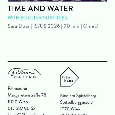
n
TIME AND WATER
WITH ENGLISH SUBTITLES
Sara Dosa | IS/US 2026 | 90 min | OmeU
P
Filmcasino
Margaretenstraße 78
Kino am Spittelberg
1050 Wien
Spittelberggasse 3
01 / 587 90 62
1070 Wien
kassa@filmcasino.at