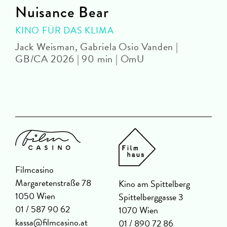
Nuisance Bear
KINO FÜR DAS KLIMA
Jack Weisman, Gabriela Osio Vanden |
J
GB/CA 2026 | 90 min | OmU
Filmcasino
Margaretenstraße 78
Kino am Spittelberg
1050 Wien
Spittelberggasse 3
01 / 587 90 62
1070 Wien
kassa@filmcasino.at
01 / 890 72 86