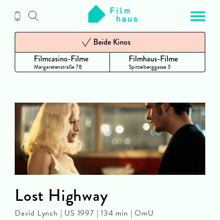
Zum
Inhalt
Beide Kinos
Filmcasino-Filme
Filmhaus-Filme
Margaretenstraße 78
Spittelberggasse 3
Lost Highway
David Lynch | US 1997 | 134 min | OmU