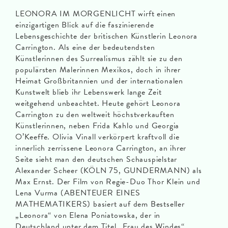
LEONORA IM MORGENLICHT wirft einen
einzigartigen Blick auf die faszinierende
Lebensgeschichte der britischen Künstlerin Leonora
Carrington. Als eine der bedeutendsten
Künstlerinnen des Surrealismus zählt sie zu den
populärsten Malerinnen Mexikos, doch in ihrer
Heimat Großbritannien und der internationalen
Kunstwelt blieb ihr Lebenswerk lange Zeit
weitgehend unbeachtet. Heute gehört Leonora
Carrington zu den weltweit höchstverkauften
Künstlerinnen, neben Frida Kahlo und Georgia
O’Keeffe. Olivia Vinall verkörpert kraftvoll die
innerlich zerrissene Leonora Carrington, an ihrer
Seite sieht man den deutschen Schauspielstar
Alexander Scheer (KÖLN 75, GUNDERMANN) als
Max Ernst. Der Film von Regie-Duo Thor Klein und
Lena Vurma (ABENTEUER EINES
MATHEMATIKERS) basiert auf dem Bestseller
„Leonora“ von Elena Poniatowska, der in
Deutschland unter dem Titel „Frau des Windes“