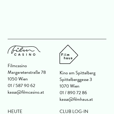
J
Filmcasino
Margaretenstraße 78
Kino am Spittelberg
1050 Wien
Spittelberggasse 3
01 / 587 90 62
1070 Wien
kassa@filmcasino.at
01 / 890 72 86
kassa@filmhaus.at
HEUTE
CLUB LOG-IN