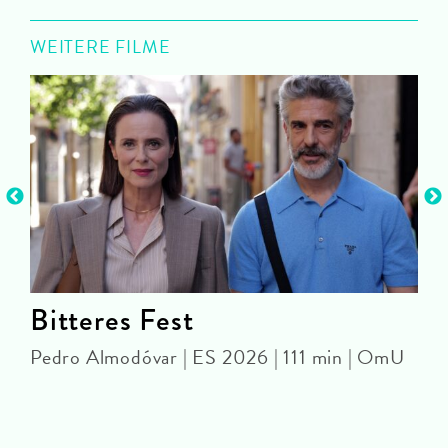
WEITERE FILME
Bitteres Fest
Pedro Almodóvar | ES 2026 | 111 min | OmU
C