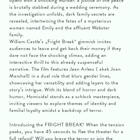
opens with a shocking murder: a justice of the peace
is brutally stabbed during a wedding ceremony. As
the investigation unfolds, dark family secrets are
revealed, intertwining the fates of a mysterious
woman named Emily and the affluent Webster
family.
William Castle’s „Fright Break“ gimmick invites
audiences to leave and get back their money if they
dare not face the shocking climax, adding an
interactive thrill to this already suspenseful
narrative. The film features Jean Arless ( akak Joan
Marshall) in a dual role that blurs gender lines,
showcasing her versatility and adding layers to the
story’s intrigue. With its blend of horror and dark
humor, Homicidal stands as a schlock masterpiece,
inviting viewers to explore themes of identity and
familial loyalty amidst a backdrop of terror.
Introducing the FRIGHT BREAK! When the tension
peaks, you have 45 seconds to flee the theater for a
full refund! Will you brave the terror or join the