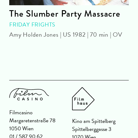
The Slumber Party Massacre
FRIDAY FRIGHTS
Amy Holden Jones | US 1982 | 70 min | OV
Z
Filmcasino
Margaretenstraße 78
Kino am Spittelberg
1050 Wien
Spittelberggasse 3
01 / 587 90 62
1070 Wien