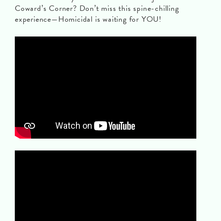
Coward’s Corner? Don’t miss this spine-chilling
experience—Homicidal is waiting for YOU!