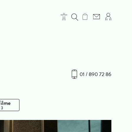
01 / 890 72 86
Filme
 3