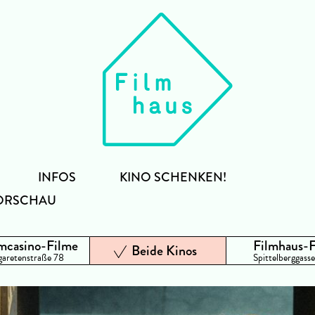
INFOS
KINO SCHENKEN!
ORSCHAU
mcasino-Filme
Filmhaus-
Beide Kinos
aretenstraße 78
Spittelberggasse