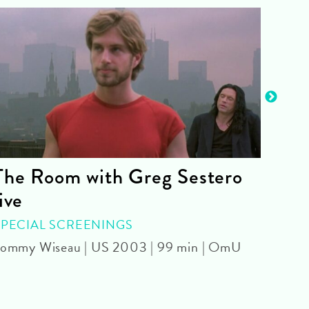
The Room with Greg Sestero
Wie
live
8 J
SPECIAL SCREENINGS
SPEC
ommy Wiseau | US 2003 | 99 min | OmU
Judit
min |