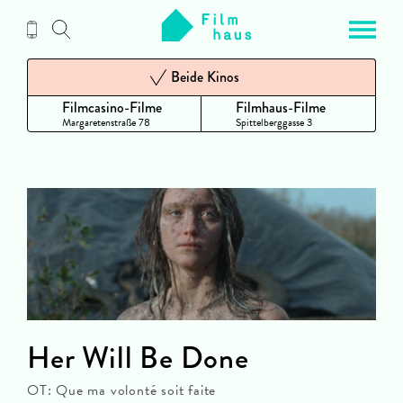
Zum
Inhalt
Beide Kinos
Filmcasino-Filme
Filmhaus-Filme
Margaretenstraße 78
Spittelberggasse 3
Her Will Be Done
OT: Que ma volonté soit faite