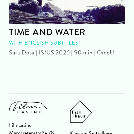
n
TIME AND WATER
WITH ENGLISH SUBTITLES
Sara Dosa | IS/US 2026 | 90 min | OmeU
P
Filmcasino
Margaretenstraße 78
Kino am Spittelberg