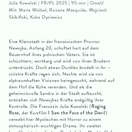
Julia Kowalski | FR/PL 2025 | 95 min | OmeU
Mit: Maria Wróbel, Roxane Mesquida, Wojciech
Skibiński, Kuba Dyniewicz
Eine Kleinstadt in der französischen Provinz:
Nawojka, Anfang 20, schuftet hart auf dem
Bauernhof ihres polnischen Vaters. Sie ist
schüchtern, wortkarg und wird von ihren Brüdern
unterdrückt. Doch etwas Dunkles brodelt in ihr –
sinistre Kräfte regen sich. Nachts wird sie von
alptraumhaften Visionen heimgesucht, während auf
dem Hof die Kühe verenden. Und als die
geheimnisvolle Sandra in der Stadt auftaucht,
entziehen sich Nawojkas Kräfte endgültig ihrer
Kontrolle. Die Französin Julia Kowalski (
Raging
Rose
, der Kurzfilm
I Saw the Face of the Devil
)
verwebt hier Mystisches mit Horror zu einem
atmosphärisch-wuchtigen Drama. Ihr zweiter