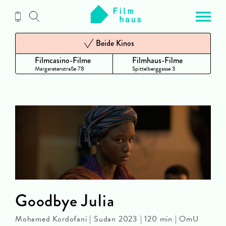
Zum
Inhalt
Beide Kinos
Filmcasino-Filme
Filmhaus-Filme
Margaretenstraße 78
Spittelberggasse 3
Goodbye Julia
Mohamed Kordofani | Sudan 2023 | 120 min | OmU