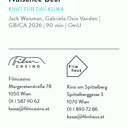
KINO FÜR DAS KLIMA
Jack Weisman, Gabriela Osio Vanden |
J
GB/CA 2026 | 90 min | OmU
Filmcasino
Margaretenstraße 78
Kino am Spittelberg
1050 Wien
Spittelberggasse 3
01 / 587 90 62
1070 Wien
kassa@filmcasino.at
01 / 890 72 86
kassa@filmhaus.at