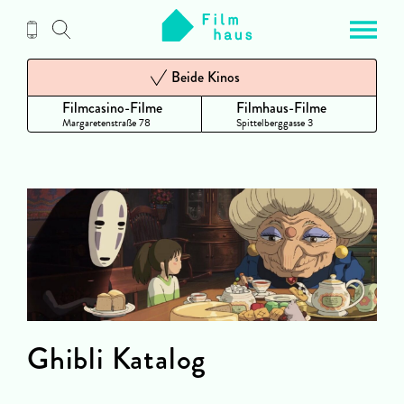
Zum
Inhalt
Beide Kinos
Filmcasino-Filme
Filmhaus-Filme
Margaretenstraße 78
Spittelberggasse 3
Ghibli Katalog