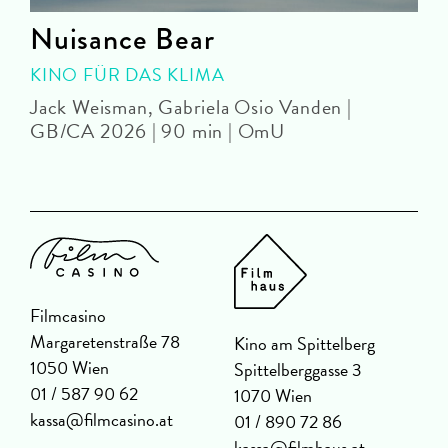
Nuisance Bear
KINO FÜR DAS KLIMA
Jack Weisman, Gabriela Osio Vanden |
J
GB/CA 2026 | 90 min | OmU
Filmcasino
Margaretenstraße 78
Kino am Spittelberg
1050 Wien
Spittelberggasse 3
01 / 587 90 62
1070 Wien
kassa@filmcasino.at
01 / 890 72 86
kassa@filmhaus.at