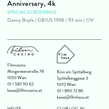
Anniversary, 4k
C
SPECIAL SCREENINGS
Danny Boyle | GB/US 1996 | 93 min | OV
Filmcasino
Margaretenstraße 78
Kino am Spittelberg
1050 Wien
Spittelberggasse 3
01 / 587 90 62
1070 Wien
kassa@filmcasino.at
01 / 890 72 86
kassa@filmhaus.at
HEUTE
CLUB LOG-IN