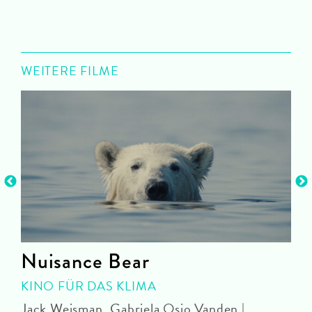
WEITERE FILME
Nuisance Bear
KINO FÜR DAS KLIMA
Jack Weisman, Gabriela Osio Vanden |
J