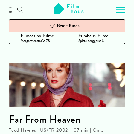
Zum
Inhalt
Beide Kinos
Filmcasino-Filme
Filmhaus-Filme
Margaretenstraße 78
Spittelberggasse 3
Far From Heaven
Todd Haynes | US/FR 2002 | 107 min | OmU