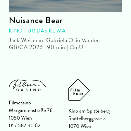
Nuisance Bear
KINO FÜR DAS KLIMA
Jack Weisman, Gabriela Osio Vanden |
J
GB/CA 2026 | 90 min | OmU
Filmcasino
Margaretenstraße 78
Kino am Spittelberg
1050 Wien
Spittelberggasse 3
01 / 587 90 62
1070 Wien