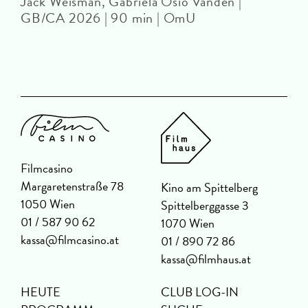
Jack Weisman, Gabriela Osio Vanden |
J
GB/CA 2026 | 90 min | OmU
Filmcasino
Margaretenstraße 78
Kino am Spittelberg
1050 Wien
Spittelberggasse 3
01 / 587 90 62
1070 Wien
kassa@filmcasino.at
01 / 890 72 86
kassa@filmhaus.at
HEUTE
CLUB LOG-IN