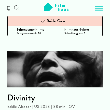
Zum
Inhalt
Beide Kinos
Filmcasino-Filme
Filmhaus-Filme
Margaretenstraße 78
Spittelberggasse 3
Divinity
Eddie Alcazar | US 2023 | 88 min | OV