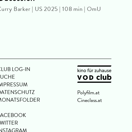
urry Barker | US 2025 | 108 min | OmU
SPEC
Buste
67 mi
CLUB LOG-IN
SUCHE
IMPRESSUM
DATENSCHUTZ
Polyfilm.at
MONATSFOLDER
Cineclass.at
FACEBOOK
TWITTER
INSTAGRAM