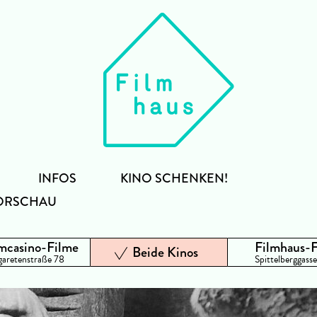
INFOS
KINO SCHENKEN!
ORSCHAU
mcasino-Filme
Filmhaus-
Beide Kinos
aretenstraße 78
Spittelberggasse