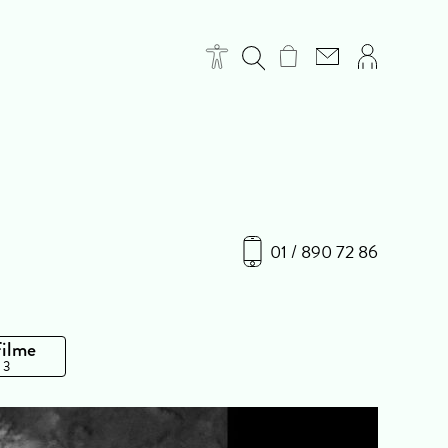
01 / 890 72 86
Filme
 3