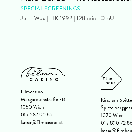
OUR
SPECIAL SCREENINGS
John Woo | HK 1992 | 128 min | OmU
U
Filmcasino
Margaretenstraße 78
Kino am Spitte
1050 Wien
Spittelberggas
01 / 587 90 62
1070 Wien
kassa@filmcasino.at
01 / 890 72 8
kassa@filmhau