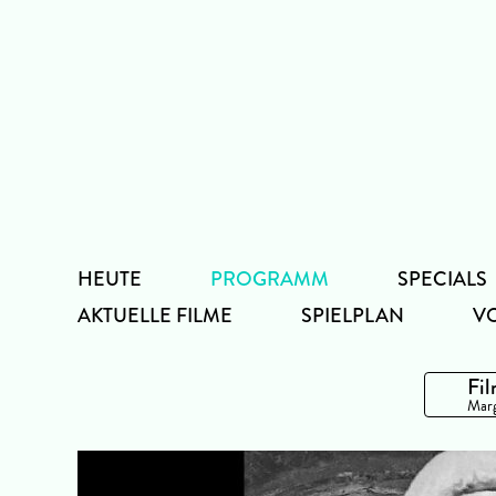
Zum
Inhalt
HEUTE
PROGRAMM
SPECIALS
AKTUELLE FILME
SPIELPLAN
V
Fil
Marg