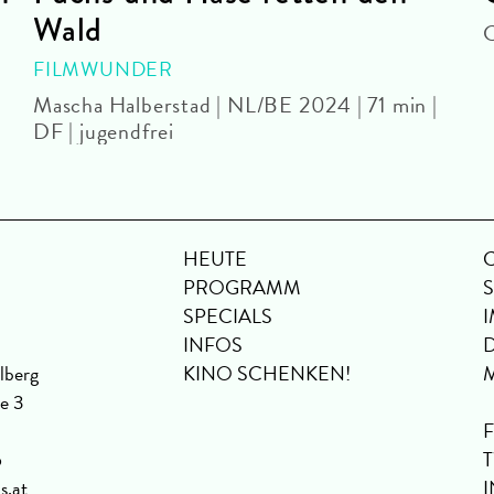
Wald
C
FILMWUNDER
Mascha Halberstad | NL/BE 2024 | 71 min |
DF | jugendfrei
HEUTE
PROGRAMM
SPECIALS
INFOS
lberg
KINO SCHENKEN!
se 3
6
s.at