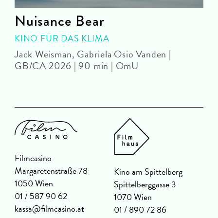
Nuisance Bear
KINO FÜR DAS KLIMA
Jack Weisman, Gabriela Osio Vanden |
J
GB/CA 2026 | 90 min | OmU
Filmcasino
Margaretenstraße 78
Kino am Spittelberg
1050 Wien
Spittelberggasse 3
01 / 587 90 62
1070 Wien
kassa@filmcasino.at
01 / 890 72 86