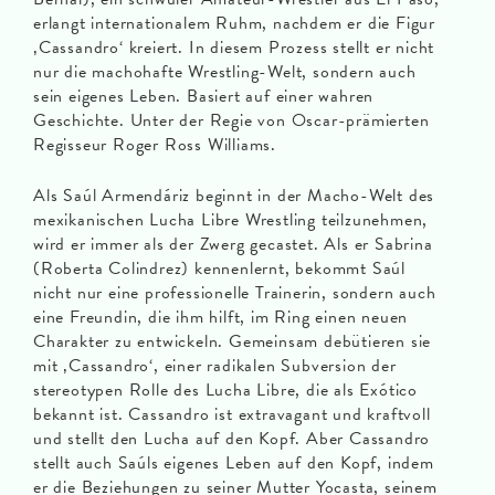
erlangt internationalem Ruhm, nachdem er die Figur
‚Cassandro‘ kreiert. In diesem Prozess stellt er nicht
nur die machohafte Wrestling-Welt, sondern auch
sein eigenes Leben. Basiert auf einer wahren
Geschichte. Unter der Regie von Oscar-prämierten
Regisseur Roger Ross Williams.
Als Saúl Armendáriz beginnt in der Macho-Welt des
mexikanischen Lucha Libre Wrestling teilzunehmen,
wird er immer als der Zwerg gecastet. Als er Sabrina
(Roberta Colindrez) kennenlernt, bekommt Saúl
nicht nur eine professionelle Trainerin, sondern auch
eine Freundin, die ihm hilft, im Ring einen neuen
Charakter zu entwickeln. Gemeinsam debütieren sie
mit ‚Cassandro‘, einer radikalen Subversion der
stereotypen Rolle des Lucha Libre, die als Exótico
bekannt ist. Cassandro ist extravagant und kraftvoll
und stellt den Lucha auf den Kopf. Aber Cassandro
stellt auch Saúls eigenes Leben auf den Kopf, indem
er die Beziehungen zu seiner Mutter Yocasta, seinem