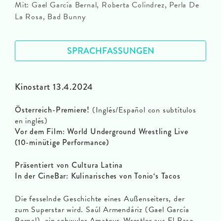
Mit: Gael García Bernal, Roberta Colindrez, Perla De
La Rosa, Bad Bunny
SPRACHFASSUNGEN
Kinostart 13.4.2024
Österreich-Premiere!
(Inglés/Español con subtítulos
en inglés)
Vor dem Film: World Underground Wrestling Live
(10-minütige Performance)
Präsentiert von Cultura Latina
In der CineBar: Kulinarisches von Tonio‘s Tacos
Die fesselnde Geschichte eines Außenseiters, der
zum Superstar wird. Saúl Armendáriz (Gael García
Bernal), ein schwuler Amateur-Wrestler aus El Paso,