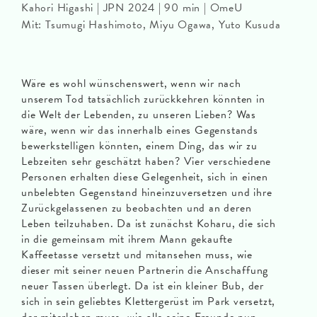
Kahori Higashi | JPN 2024 | 90 min | OmeU
Mit: Tsumugi Hashimoto, Miyu Ogawa, Yuto Kusuda
Wäre es wohl wünschenswert, wenn wir nach
unserem Tod tatsächlich zurückkehren könnten in
die Welt der Lebenden, zu unseren Lieben? Was
wäre, wenn wir das innerhalb eines Gegenstands
bewerkstelligen könnten, einem Ding, das wir zu
Lebzeiten sehr geschätzt haben? Vier verschiedene
Personen erhalten diese Gelegenheit, sich in einen
unbelebten Gegenstand hineinzuversetzen und ihre
Zurückgelassenen zu beobachten und an deren
Leben teilzuhaben. Da ist zunächst Koharu, die sich
in die gemeinsam mit ihrem Mann gekaufte
Kaffeetasse versetzt und mitansehen muss, wie
dieser mit seiner neuen Partnerin die Anschaffung
neuer Tassen überlegt. Da ist ein kleiner Bub, der
sich in sein geliebtes Klettergerüst im Park versetzt,
der miterleben muss, wie alle seine Freunde nun