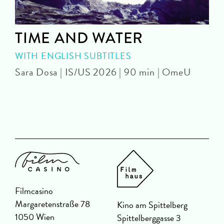
TIME AND WATER
WITH ENGLISH SUBTITLES
Sara Dosa | IS/US 2026 | 90 min | OmeU
P
Filmcasino
Margaretenstraße 78
Kino am Spittelberg
1050 Wien
Spittelberggasse 3