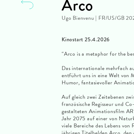
Arco
Ugo Bienvenu | FR/US/GB 202
Kinostart 25.4.2026
“Arco is a metaphor for the b
Das internationale mehrfach 
entführt uns in eine Welt von 
Humor, fantasievoller Animati
Auf gleich zwei Zeitebenen zwi
französische Regisseur und C
gestalteten Animationsfilm ARC
Jahr 2075 auf einer von Natur
viele Bereiche des Lebens von
jährigen Titelhelden Arco, den e