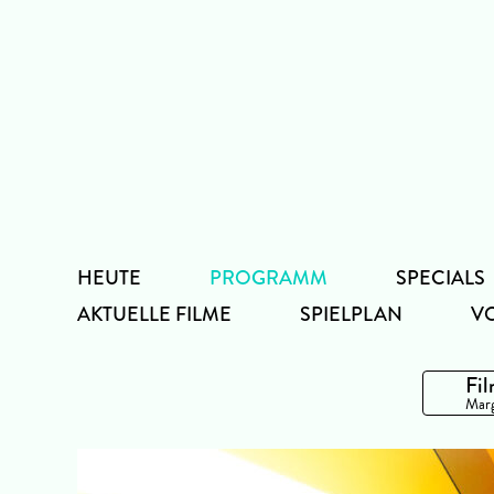
Zum
Inhalt
HEUTE
PROGRAMM
SPECIALS
AKTUELLE FILME
SPIELPLAN
V
Fil
Marg