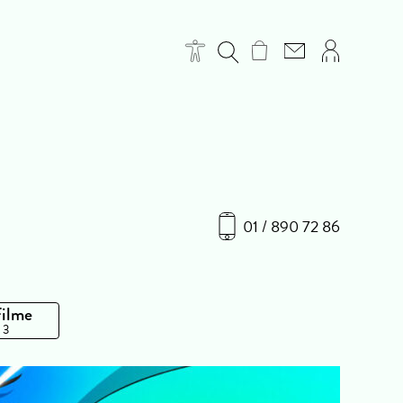
01 / 890 72 86
Filme
 3