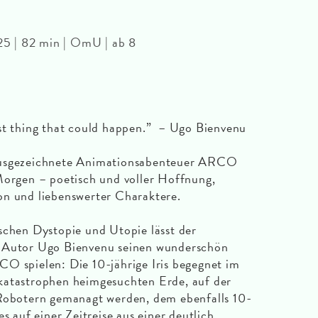
5 | 82 min | OmU | ab 8
est thing that could happen.” – Ugo Bienvenu
ausgezeichnete Animationsabenteuer ARCO
Morgen – poetisch und voller Hoffnung,
on und liebenswerter Charaktere.
schen Dystopie und Utopie lässt der
o-Autor Ugo Bienvenu seinen wunderschön
O spielen: Die 10-jährige Iris begegnet im
katastrophen heimgesuchten Erde, auf der
 Robotern gemanagt werden, dem ebenfalls 10-
s auf einer Zeitreise aus einer deutlich