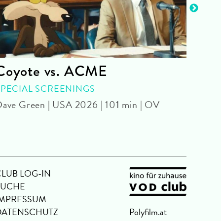
Coyote vs. ACME
Auf
SPECIAL SCREENINGS
KIN
ave Green | USA 2026 | 101 min | OV
Mathi
CLUB LOG-IN
SUCHE
IMPRESSUM
DATENSCHUTZ
Polyfilm.at