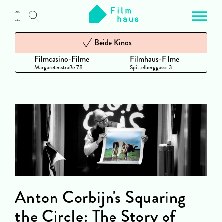
Zum
Inhalt
Beide Kinos
Filmcasino-Filme
Filmhaus-Filme
Margaretenstraße 78
Spittelberggasse 3
Anton Corbijn's Squaring
the Circle: The Story of