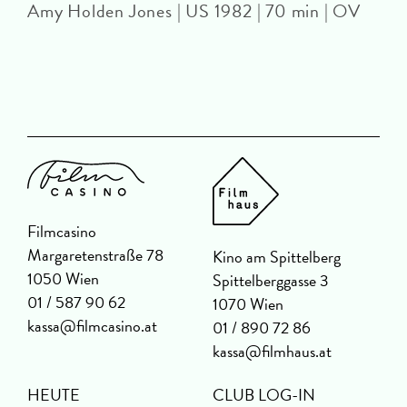
Amy Holden Jones | US 1982 | 70 min | OV
Z
Filmcasino
Margaretenstraße 78
Kino am Spittelberg
1050 Wien
Spittelberggasse 3
01 / 587 90 62
1070 Wien
kassa@filmcasino.at
01 / 890 72 86
kassa@filmhaus.at
HEUTE
CLUB LOG-IN