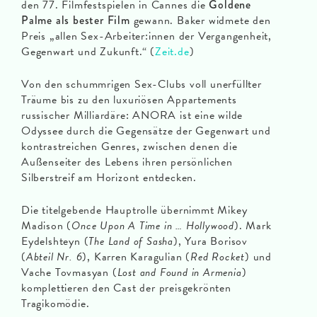
den 77. Filmfestspielen in Cannes die
Goldene
Palme als bester Film
gewann. Baker widmete den
Preis „allen Sex-Arbeiter:innen der Vergangenheit,
Gegenwart und Zukunft.“ (
Zeit.de
)
Von den schummrigen Sex-Clubs voll unerfüllter
Träume bis zu den luxuriösen Appartements
russischer Milliardäre: ANORA ist eine wilde
Odyssee durch die Gegensätze der Gegenwart und
kontrastreichen Genres, zwischen denen die
Außenseiter des Lebens ihren persönlichen
Silberstreif am Horizont entdecken.
Die titelgebende Hauptrolle übernimmt Mikey
Madison (
Once Upon A Time in … Hollywood
). Mark
Eydelshteyn (
The Land of Sasha
), Yura Borisov
(
Abteil Nr. 6
), Karren Karagulian (
Red Rocket
) und
Vache Tovmasyan (
Lost and Found in Armenia
)
komplettieren den Cast der preisgekrönten
Tragikomödie.