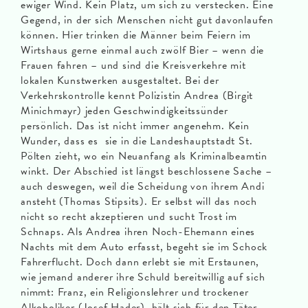
ewiger Wind. Kein Platz, um sich zu verstecken. Eine
Gegend, in der sich Menschen nicht gut davonlaufen
können. Hier trinken die Männer beim Feiern im
Wirtshaus gerne einmal auch zwölf Bier – wenn die
Frauen fahren – und sind die Kreisverkehre mit
lokalen Kunstwerken ausgestaltet. Bei der
Verkehrskontrolle kennt Polizistin Andrea (Birgit
Minichmayr) jeden Geschwindigkeitssünder
persönlich. Das ist nicht immer angenehm. Kein
Wunder, dass es sie in die Landeshauptstadt St.
Pölten zieht, wo ein Neuanfang als Kriminalbeamtin
winkt. Der Abschied ist längst beschlossene Sache –
auch deswegen, weil die Scheidung von ihrem Andi
ansteht (Thomas Stipsits). Er selbst will das noch
nicht so recht akzeptieren und sucht Trost im
Schnaps. Als Andrea ihren Noch-Ehemann eines
Nachts mit dem Auto erfasst, begeht sie im Schock
Fahrerflucht. Doch dann erlebt sie mit Erstaunen,
wie jemand anderer ihre Schuld bereitwillig auf sich
nimmt: Franz, ein Religionslehrer und trockener
Alkoholiker (Josef Hader), hält sich für den Täter