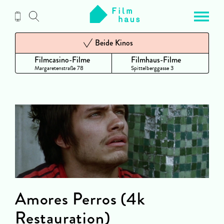
Zum
Inhalt
Beide Kinos
Filmcasino-Filme
Filmhaus-Filme
Margaretenstraße 78
Spittelberggasse 3
Amores Perros (4k
Restauration)