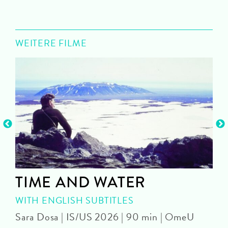
WEITERE FILME
TIME AND WATER
WITH ENGLISH SUBTITLES
Sara Dosa | IS/US 2026 | 90 min | OmeU
P