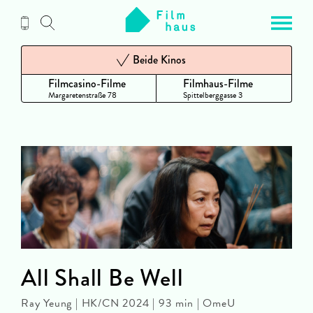
Zum
Inhalt
Beide Kinos
Filmcasino-Filme
Filmhaus-Filme
Margaretenstraße 78
Spittelberggasse 3
All Shall Be Well
Ray Yeung | HK/CN 2024 | 93 min | OmeU