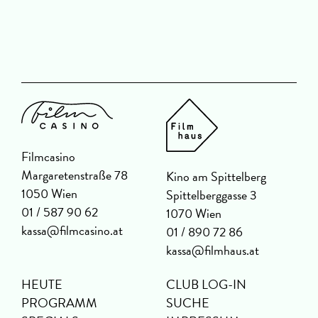
Filmcasino
Margaretenstraße 78
Kino am Spittelberg
1050 Wien
Spittelberggasse 3
01 / 587 90 62
1070 Wien
kassa@filmcasino.at
01 / 890 72 86
kassa@filmhaus.at
HEUTE
CLUB LOG-IN
PROGRAMM
SUCHE