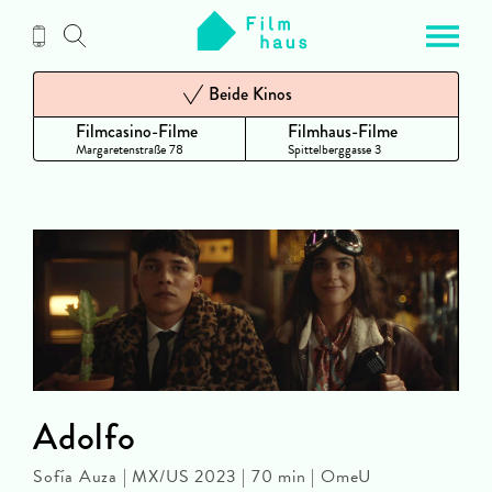
Zum
Inhalt
Beide Kinos
Filmcasino-Filme
Filmhaus-Filme
Margaretenstraße 78
Spittelberggasse 3
Adolfo
Sofía Auza | MX/US 2023 | 70 min | OmeU