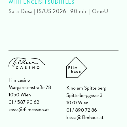
WITH ENGLISH SUBTITLES
Sara Dosa | IS/US 2026 | 90 min | OmeU
P
Filmcasino
Margaretenstraße 78
Kino am Spittelberg
1050 Wien
Spittelberggasse 3
01 / 587 90 62
1070 Wien
kassa@filmcasino.at
01 / 890 72 86
kassa@filmhaus.at