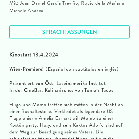
Mit: Juan Daniel García Treviño, Rocío de la Mañana,
Michele Abascal
SPRACHFASSUNGEN
Kinostart 13.4.2024
Wien-Premiere!
(Español con subtítulos en inglés)
Präsentiert von Öst. Lateinamerika Institut
In der CineBar: Kulinarisches von Tonio‘s Tacos
Hugo und Momo treffen sich mitten in der Nacht an
einer Bushaltestelle. Verkleidet als legendäre US-
Flugpionierin Amelia Earhart will Momo zu einer
Kostümparty. Hugo und sein Kaktus Adolfo sind auf
dem Weg zur Beerdigung seines Vaters. Die
schlagfertige Momo überredet Hugo, mit auf die