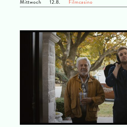
Mi
ttwoch
12.8.
Filmcasino