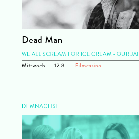
Dead Man
WE ALL SCREAM FOR ICE CREAM - OUR J
Mi
ttwoch
12.8.
Filmcasino
DEMNÄCHST