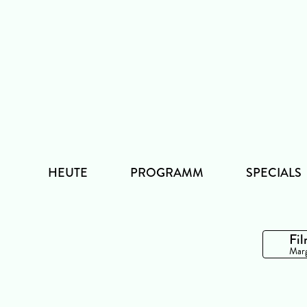
Zum
Inhalt
HEUTE
PROGRAMM
SPECIALS
Fil
Marg