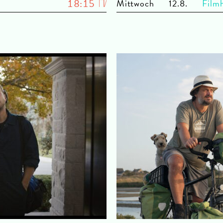
18:15
Mi
ttwoch
12.8.
Filmh