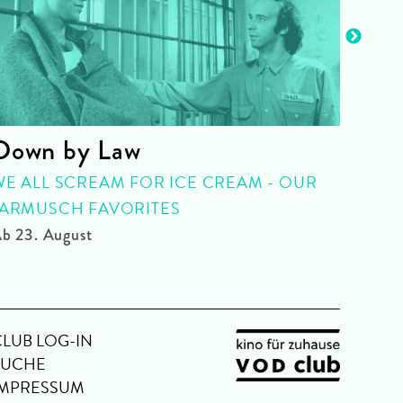
Down by Law
La 
WE ALL SCREAM FOR ICE CREAM - OUR
SPEC
JARMUSCH FAVORITES
Ab 24
b 23. August
CLUB LOG-IN
SUCHE
IMPRESSUM