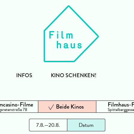
INFOS
KINO SCHENKEN!
mcasino-Filme
Filmhaus-
Beide Kinos
aretenstraße 78
Spittelberggasse
bis
7.8.
—
20.8.
Datum