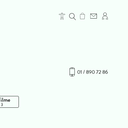
01 / 890 72 86
Filme
 3