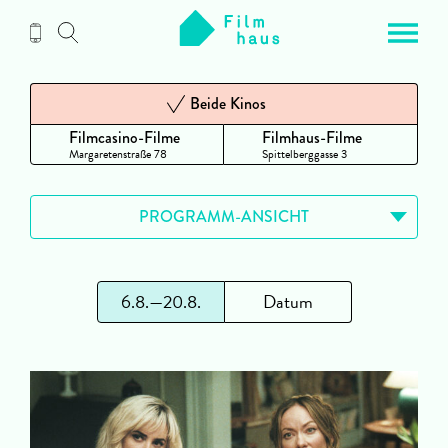
Zum
Inhalt
Beide Kinos
Filmcasino-Filme
Filmhaus-Filme
Margaretenstraße 78
Spittelberggasse 3
PROGRAMM-ANSICHT
bis
6.8.
—
20.8.
Datum