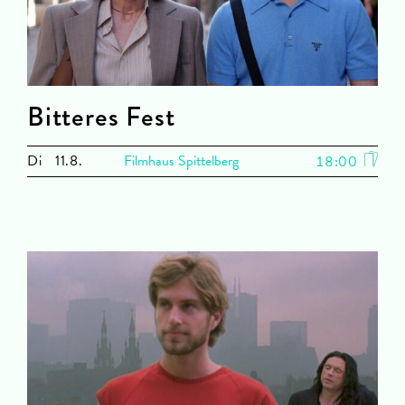
Bitteres Fest
Di
11.8.
Filmhaus Spittelberg
18:00