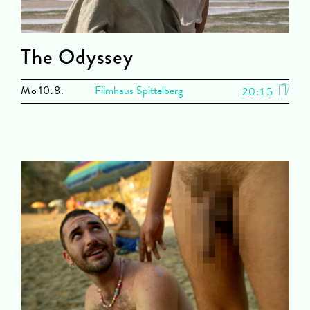
The Odyssey
Mo
10.8.
Filmhaus Spittelberg
20:15