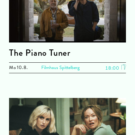
The Piano Tuner
Mo
10.8.
Filmhaus Spittelberg
18:00