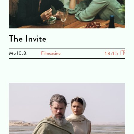
The Invite
Mo
10.8.
Filmcasino
18:15