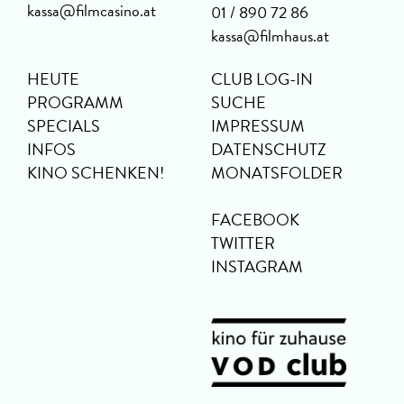
kassa@filmcasino.at
01 / 890 72 86
kassa@filmhaus.at
HEUTE
CLUB LOG-IN
PROGRAMM
SUCHE
SPECIALS
IMPRESSUM
INFOS
DATENSCHUTZ
KINO SCHENKEN!
MONATSFOLDER
FACEBOOK
TWITTER
INSTAGRAM