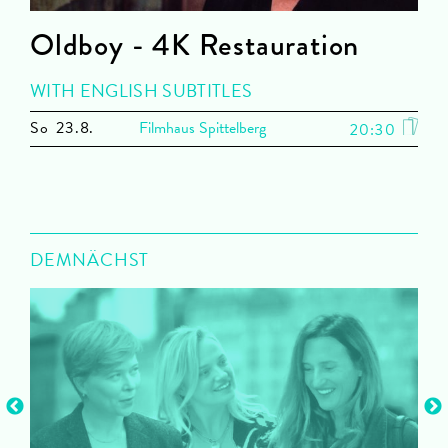
Oldboy - 4K Restauration
WITH ENGLISH SUBTITLES
So
23.8.
Filmhaus Spittelberg
20:30
DEMNÄCHST