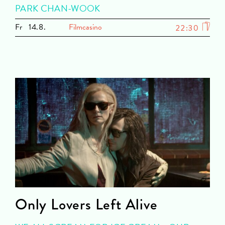
PARK CHAN-WOOK
Fr
14.8.
Filmcasino
22:30
Only Lovers Left Alive