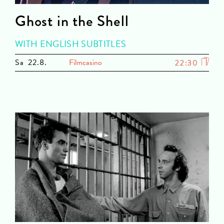
Ghost in the Shell
WITH ENGLISH SUBTITLES
Sa
22.8.
Filmcasino
22:30