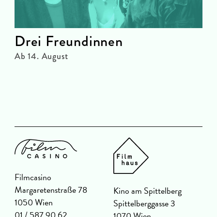
Drei Freundinnen
Ab 14. August
A
Filmcasino
Margaretenstraße 78
Kino am Spittelberg
1050 Wien
Spittelberggasse 3
01 / 587 90 62
1070 Wien