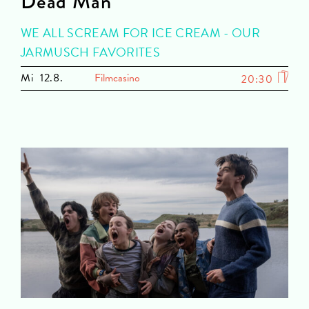
Dead Man
WE ALL SCREAM FOR ICE CREAM - OUR
JARMUSCH FAVORITES
Mi
12.8.
Filmcasino
20:30