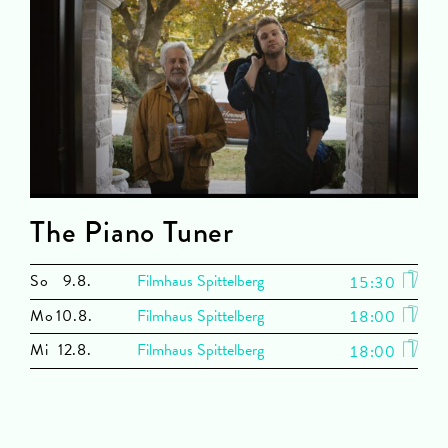
The Piano Tuner
So
9.8.
Filmhaus Spittelberg
15:30
Mo
10.8.
Filmhaus Spittelberg
18:00
Mi
12.8.
Filmhaus Spittelberg
18:00