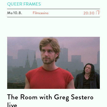
QUEER FRAMES
Mo
10.8.
Filmcasino
20:30
The Room with Greg Sestero
live