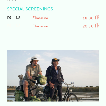
SPECIAL SCREENINGS
Di
11.8.
Filmcasino
18:00
Di
11.8.
Filmcasino
20:30