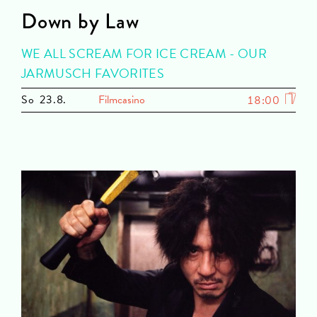
Down by Law
WE ALL SCREAM FOR ICE CREAM - OUR
JARMUSCH FAVORITES
So
23.8.
Filmcasino
18:00