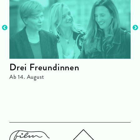
Drei Freundinnen
Ab 14. August
A