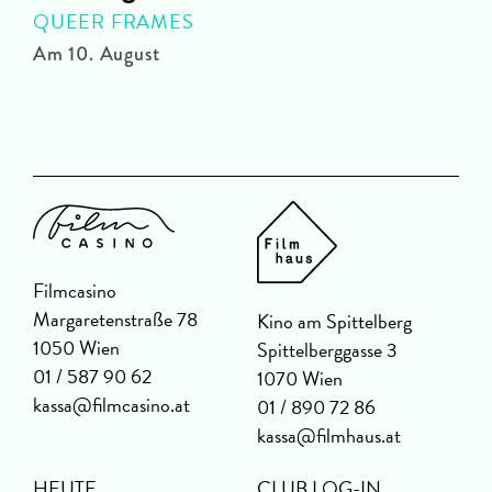
QUEER FRAMES
Am 10. August
A
Filmcasino
Margaretenstraße 78
Kino am Spittelberg
1050 Wien
Spittelberggasse 3
01 / 587 90 62
1070 Wien
kassa@filmcasino.at
01 / 890 72 86
kassa@filmhaus.at
HEUTE
CLUB LOG-IN