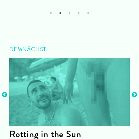
1
2
3
4
5
DEMNÄCHST
Rotting in the Sun