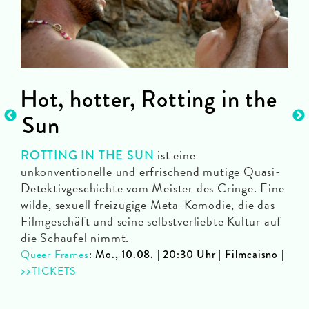
Hot, hotter, Rotting in the
R
Sun
Par
 in
zur
ist eine
ROTTING IN THE SUN
er
Fil
unkonventionelle und erfrischend mutige Quasi-
ie
SY
Detektivgeschichte vom Meister des Cringe. Eine
n
>>T
wilde, sexuell freizügige Meta-Komödie, die das
OL
Filmgeschäft und seine selbstverliebte Kultur auf
LA
H:
die Schaufel nimmt.
mann
Queer Frames
: Mo., 10.08. | 20:30 Uhr | Filmcaisno |
>>TICKETS