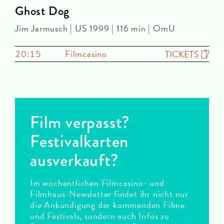
Ghost Dog
Jim Jarmusch | US 1999 | 116 min | OmU
20:15
Filmcasino
TICKETS
Film verpasst?
Festivalkarten
ausverkauft?
Im wöchentlichen Filmcasino- und
Filmhaus-Newsletter findet ihr nicht nur
die Ankündigung der kommenden Filme
und Festivals, sondern auch Infos zu